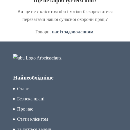
Ще не користуєтеся ubu?
Ви ще не є клієнтом ubu і хотіли б скористатися
перевагами нашої сучасної охорони праці?
Говори.
нас із задоволенням
.
Найнеобхідніше
Старт
Безпека праці
Про нас
Стати клієнтом
Зв'яжіться з нами